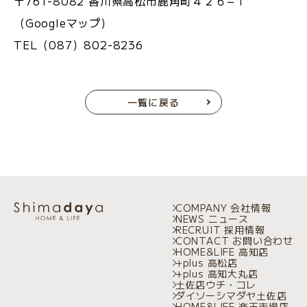
〒761-8082 香川県高松市鹿角町４２６−１
（
Googleマップ
）
TEL（087）802-8236
一覧に戻る
COMPANY 会社情報
NEWS ニュース
RECRUIT 採用情報
CONTACT お問い合わせ
HOME&LIFE 高知店
+plus 高松店
+plus 高知大丸店
土佐店ウチ・コレ
ダイソーシマダヤ土佐店
HOME&LIFE 楽天市場店