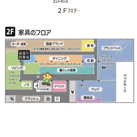
２Fﾌﾛｱｰ