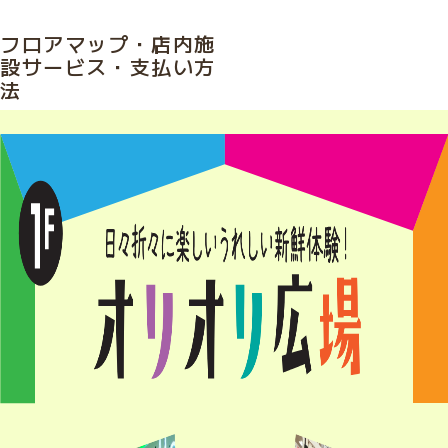
フロアマップ・店内施
1階 オリオ
高知店【パート採
フロアマップ・
高知店【一般採
家具の試
CRASHが帰
設サービス・支払い方
リ広場
用】募集情報
支払い方法
用】募集情報
着室
ってきた
月:
2025年7月
法